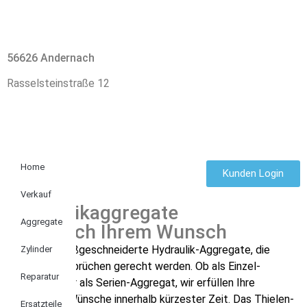
56626 Andernach
Rasselsteinstraße 12
Home
Kunden Login
Verkauf
Hydraulikaggregate
Aggregate
ganz nach Ihrem Wunsch
Wir liefern maßgeschneiderte Hydraulik-Aggregate, die
Zylinder
höchsten Ansprüchen gerecht werden. Ob als Einzel-
Reparatur
Aggregat oder als Serien-Aggregat, wir erfüllen Ihre
individuellen Wünsche innerhalb kürzester Zeit.
Das Thielen-
Ersatzteile