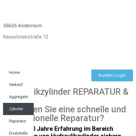
56626 Andernach
Rasselsteinstraße 12
Home
Kunden Login
Verkauf
Hydraulikzylinder REPARATUR &
Aggregate
NEU
Benötigen Sie eine schnelle und
Zylinder
professionelle Reparatur?
Reparatur
Mehr als 40 Jahre Erfahrung im Bereich
Ersatzteile